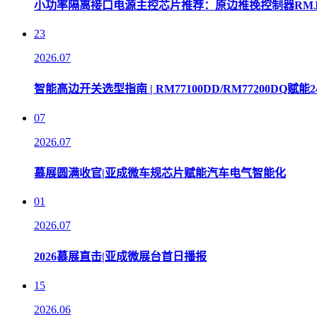
小功率隔离接口电源主控芯片推荐：原边推挽控制器RMJ12
23
2026.07
智能高边开关选型指南 | RM77100DD/RM77200DQ
07
2026.07
慕展圆满收官|亚成微车规芯片赋能汽车电气智能化
01
2026.07
2026慕展直击|亚成微展台首日播报
15
2026.06